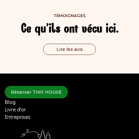
salle à manger. 2 TINY HOUSE 3 et 4p : lits en
mezzanine (lits de 140) + salle de bain +
TÉMOIGNAGES
toilettes sèches.
Ce qu’ils ont vécu ici.
Lire les avis
Réserver TINY HOUSE
Blog
Livre d'or
Entreprises