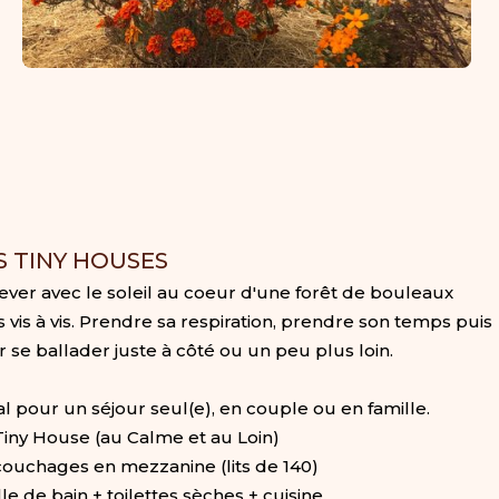
S TINY HOUSES
lever avec le soleil au coeur d'une forêt de bouleaux
s vis à vis. Prendre sa respiration, prendre son temps puis
er se ballader juste à côté ou un peu plus loin.
al pour un séjour seul(e), en couple ou en famille.
 Tiny House (au Calme et au Loin)
 couchages en mezzanine (lits de 140)
lle de bain + toilettes sèches + cuisine.