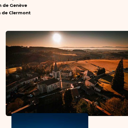
h de Genève
h de Clermont