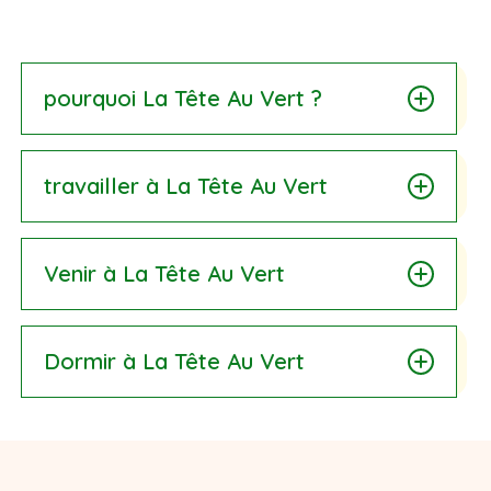
pourquoi La Tête Au Vert ?
pour le confort des hébergements, pour la
travailler à La Tête Au Vert
qualité de l'accueil, les repas, le coaching
emploi. L'avenir est-il dans le Haut-Livradois ?
c'est choisir calme, frais et confort sans renier
Venir à La Tête Au Vert
l'efficacité : faite l'expérience ! Louez Tiny
House ou Maison. Testé et approuvé par 1000
clients.
Le PONT NEUF, 11 route de Fousson, 63 630
Dormir à La Tête Au Vert
Saint Bonnet Le Chastel 🍀 Google Maps :
https://goo.gl/maps/B4j6pBHhQW8mj69Y6 📍
MAISON CHIC en pierre, totalement rénovée
pour 10p : 5 chambres et 5 salles de bains +
grand salon + cuisine professionnelle + grande